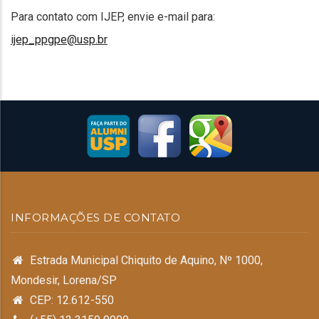
Para contato com IJEP, envie e-mail para:
ijep_ppgpe@usp.br
INFORMAÇÕES DE CONTATO
Estrada Municipal Chiquito de Aquino, Nº 1000,
Mondesir, Lorena/SP
CEP: 12.612-550